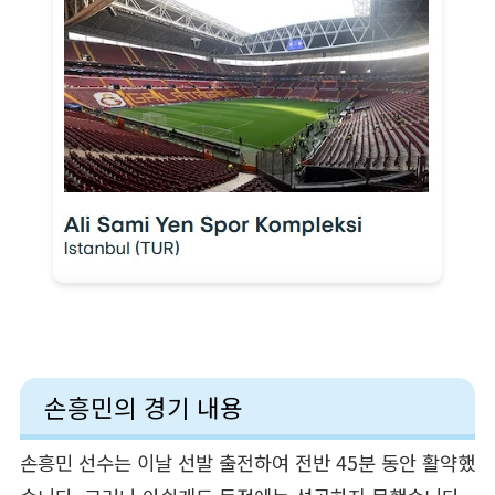
손흥민의 경기 내용
손흥민 선수는 이날 선발 출전하여 전반 45분 동안 활약했