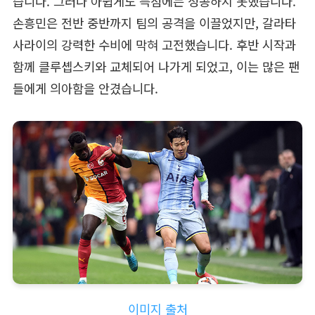
습니다. 그러나 아쉽게도 득점에는 성공하지 못했습니다.
손흥민은 전반 중반까지 팀의 공격을 이끌었지만, 갈라타
사라이의 강력한 수비에 막혀 고전했습니다. 후반 시작과
함께 클루솁스키와 교체되어 나가게 되었고, 이는 많은 팬
들에게 의아함을 안겼습니다.
이미지 출처