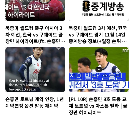
북중미 월드컵 축구 아시아 3
북중미 월드컵 3차 예선, 한국
차 예선, 한국 vs 쿠웨이트 골
vs 쿠웨이트 경기 11월 14일
장면 하이라이트(ft. 손흥민 A
중계방송 정보(+일정 순위 명
매치 50호골)
단)
손흥민 토트넘 계약 연장, 1년
[PL 10R] 손흥민 3호 도움 교
계약연장 옵션 발동 재계약
체 토트넘 vs 아스톤 빌라 | 골
장면 하이라이트