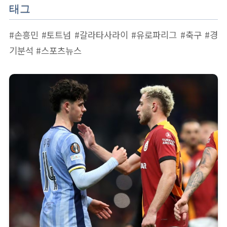
태그
#손흥민 #토트넘 #갈라타사라이 #유로파리그 #축구 #경
기분석 #스포츠뉴스