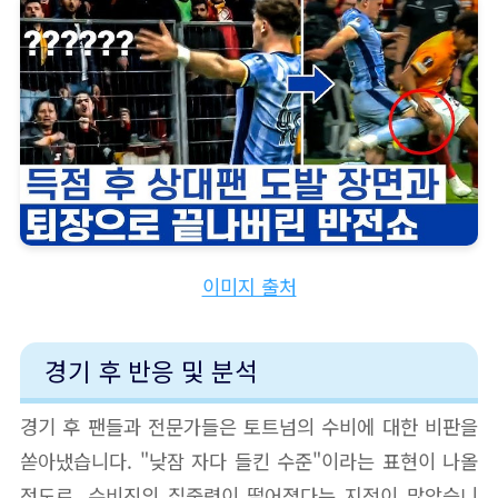
이미지 출처
경기 후 반응 및 분석
경기 후 팬들과 전문가들은 토트넘의 수비에 대한 비판을
쏟아냈습니다. "낮잠 자다 들킨 수준"이라는 표현이 나올
정도로, 수비진의 집중력이 떨어졌다는 지적이 많았습니