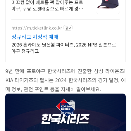
드러움
미끄럼 없이 배트를 꽉 잡아주는 프로
야구, 쿠팡 로켓배송으로 빠르게 경험
하세요! 부드럽고 편안한 야구장갑, 와
우회원 무료배송으로 직접 착용해보
세요.
https://m.ticketlink.co.kr
광고
정규리그 지정석 예매
2026 홋카이도 닛폰햄 파이터즈, 2026 NPB 일본프로
야구 정규리그
9년 만에 프로야구 한국시리즈에 진출한 삼성 라이온즈!
KIA 타이거즈와 펼치는 2024 한국시리즈의 경기 일정, 예
매 정보, 관전 포인트 등을 자세히 알아보세요.