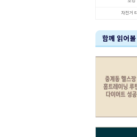
조깅
자전거 
함께 읽어볼